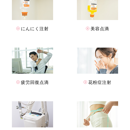
にんにく注射
美容点滴
疲労回復点滴
花粉症注射