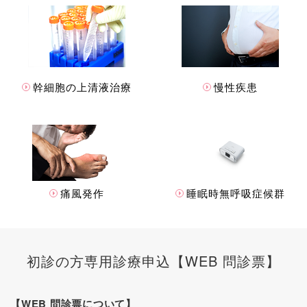
幹細胞の上清液治療
慢性疾患
痛風発作
睡眠時無呼吸症候群
初診の方専用診療申込【WEB 問診票】
【WEB 問診票について】