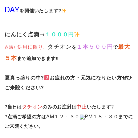
DAY
を開催いたします?
にんにく点滴
→
１０００円
タチオン
１本５００円
最大
併用に限り
を
で
点滴と
、
５本
まで追加できます‼
夏真っ盛りの中?‍
お疲れの方・元気になりたい方ぜひ
ご来院ください?
タチオン
中止
?
当日は
のみのお注射は
いたします
?
AM１２：３０
PM１８：３０
?
点滴ご希望の方は
までに
ご来院ください。