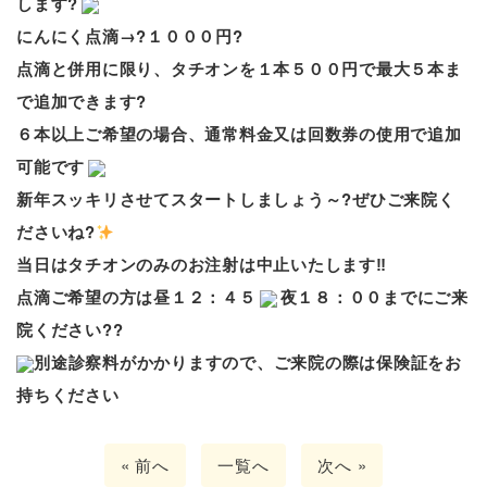
します?
にんにく点滴→?
１０００円?
点滴と併用に限り、タチオンを１本５００円で
最大５本
ま
で追加できます?
６本以上ご希望の場合、通常料金又は回数券の使用で追加
可能です
新年スッキリさせてスタートしましょう～?ぜひご来院く
ださいね?
当日はタチオンのみのお注射は中止いたします‼
点滴ご希望の方は昼１２：４５
夜
１８：００までにご来
院ください??
別途診察料がかかりますので、ご来院の際は保険証をお
持ちください
« 前へ
一覧へ
次へ »