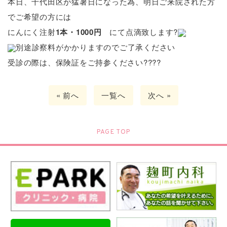
本日、千代田区が猛暑日になった為、明日ご来院された方
でご希望の方には
にんにく注射
1本・1000円
にて点滴致します?
別途診察料がかかりますのでご了承ください
受診の際は、保険証をご持参ください?‍??‍?
« 前へ
一覧へ
次へ »
PAGE TOP