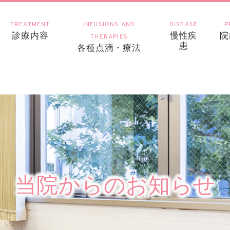
TREATMENT
INFUSIONS AND
DISEASE
P
診療内容
慢性疾
院
THERAPIES
患
各種点滴・療法
当院からのお知らせ