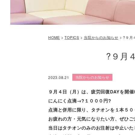
HOME
>
TOPICS
>
当院からのお知らせ
>
?９月
?９月
当院からのお知らせ
2023.08.21
９月４日（月）は、
疲労回復DAYを開催
にんにく点滴→?
１０００円?
点滴と併用に限り、タチオンを１本５０
お疲れの方・元気になりたい方、ぜひご来
当日はタチオンのみのお注射は中止いた