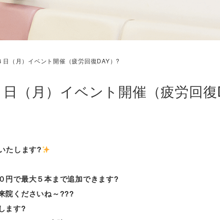
４日（月）イベント開催（疲労回復DAY）?
４日（月）イベント開催（疲労回復D
いたします?
０円で
最大５本
まで追加できます?
院くださいね～???
します?