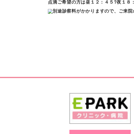
点滴ご希望の方は昼１２：４５?夜
１８
別途診察料がかかりますので、ご来院