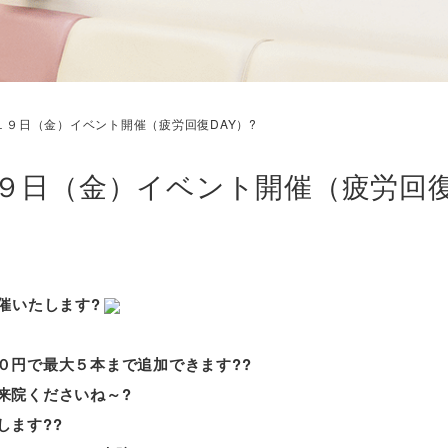
１９日（金）イベント開催（疲労回復DAY）?
９日（金）イベント開催（疲労回復
催いたします?
０円で
最大５本
まで追加できます??
来院くださいね～?
します??