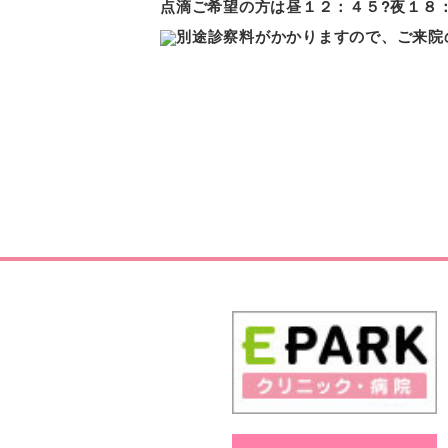
点滴ご希望の方は昼１２：４５?夜
１８
別途診察料がかかりますので、ご来院