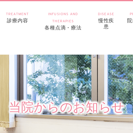
TREATMENT
INFUSIONS AND
DISEASE
P
診療内容
慢性疾
院
THERAPIES
患
各種点滴・療法
当院からのお知らせ