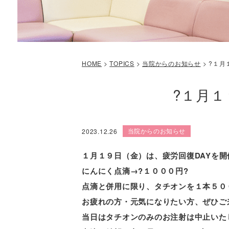
HOME
>
TOPICS
>
当院からのお知らせ
>
?１月
?１月１
当院からのお知らせ
2023.12.26
１月１９日（金）は、
疲労回復DAYを開
にんにく点滴→?
１０００円?
点滴と併用に限り、タチオンを１本５０
お疲れの方・元気になりたい方、ぜひご
当日はタチオンのみのお注射は中止いた