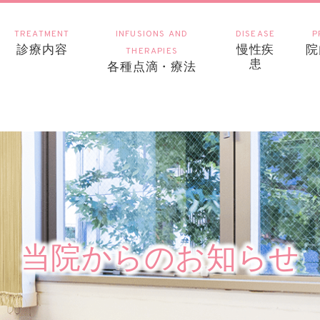
TREATMENT
INFUSIONS AND
DISEASE
P
診療内容
慢性疾
院
THERAPIES
患
各種点滴・療法
当院からのお知らせ