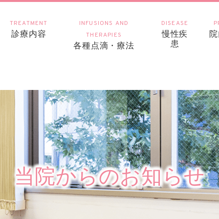
TREATMENT
INFUSIONS AND
DISEASE
P
診療内容
慢性疾
院
THERAPIES
患
各種点滴・療法
当院からのお知らせ