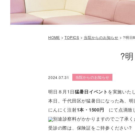
HOME
>
TOPICS
>
当院からのお知らせ
>
?明日
?
当院からのお知らせ
2024.07.31
明日８月1日
猛暑日イベント
を実施いた
本日、千代田区が猛暑日になった為、明
にんにく注射
1本・1500円
にて点滴致
別途診察料がかかりますのでご了承く
受診の際は、保険証をご持参ください?