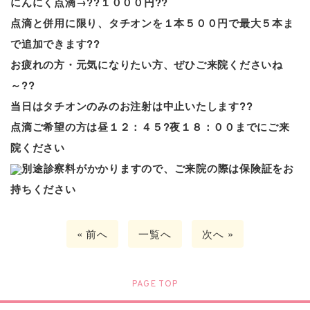
にんにく点滴→?‍?
１０００円?‍?
点滴と併用に限り、タチオンを１本５００円で
最大５本
ま
で追加できます??
お疲れの方・元気になりたい方、ぜひご来院くださいね
～??
当日はタチオンのみのお注射は中止いたします??
点滴ご希望の方は昼１２：４５?夜
１８：００までにご来
院ください
別途診察料がかかりますので、ご来院の際は保険証をお
持ちください
« 前へ
一覧へ
次へ »
PAGE TOP