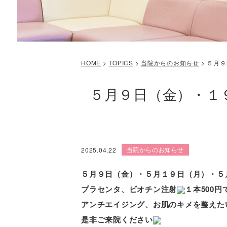
HOME
>
TOPICS
>
当院からのお知らせ
>
５月９
５月９日（金）・１
当院からのお知らせ
2025.04.22
５月９
日（金）・５月１９
日（月
）・５
プラセンタ、ビオチン注射
１本500
アンチエイジング、お肌のキメを整えた
是非ご来院ください