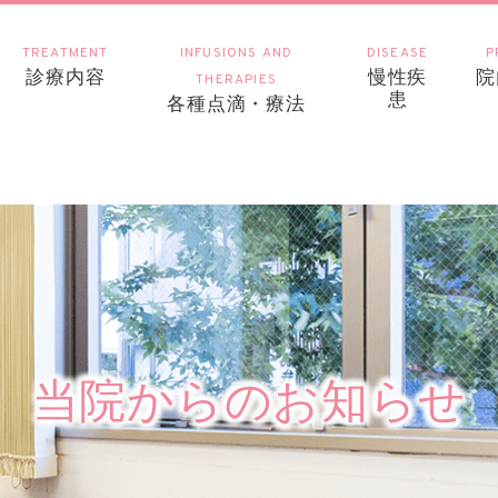
TREATMENT
INFUSIONS AND
DISEASE
P
診療内容
慢性疾
院
THERAPIES
患
各種点滴・療法
当院からのお知らせ