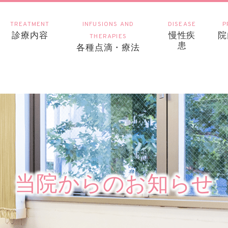
TREATMENT
INFUSIONS AND
DISEASE
P
診療内容
慢性疾
院
THERAPIES
患
各種点滴・療法
当院からのお知らせ